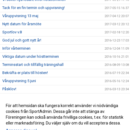
Tack för en fin termin och uppvisning!
2017-05-15 16:37
Våruppvisning 13 maj
2017-04-12 20:07
Nytt datum för årsmöte
2017-03-12 20:12
Sportlov v.8
2017-02-18 12:20
God jul och gott nytt år!
2016-12-23 17:03
Inför vårterminen
2016-12-04 11:09
Viktiga datum under höstterminen
2016-10-16 21:01
Terminsstart och tillfällig träningshall
2016-08-09 13:08
Bekräfta er plats till hösten!
2016-07-19 22:34
Våruppvisning 5 juni
2016-05-16 12:24
Påsklov!
2016-03-13 23:34
Nytt datum för Årsmöte!
2016-03-07 22:10
Sportlov och inställda träningar
För att hemsidan ska fungera korrekt använder vi nödvändiga
2016-02-19 07:15
cookies från SportAdmin. Dessa går inte att stänga av.
Juluppvisning 5/12
2015-11-16 11:24
Föreningen kan också använda frivilliga cookies, t.ex. för statistik
eller marknadsföring. Du väljer själv om du vill acceptera dessa.