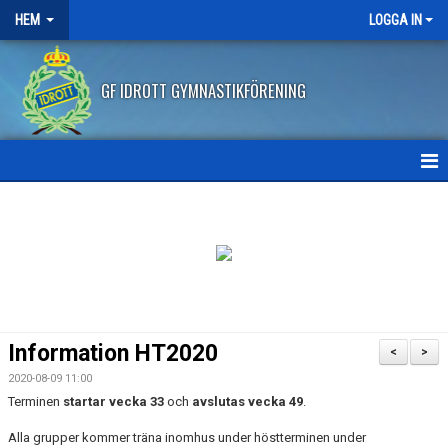
HEM
LOGGA IN
GF IDROTT GYMNASTIKFÖRENING
HEM
NYHETER
ANMÄLAN HT2026
FRITIDSKORTET
Information HT2020
<
>
FRÅGOR OCH SVAR
2020-08-09 11:00
Terminen
startar vecka 33
och
avslutas vecka 49
.
AVBOKNING/ÅTERBETALNING
Alla grupper kommer träna inomhus under höstterminen under