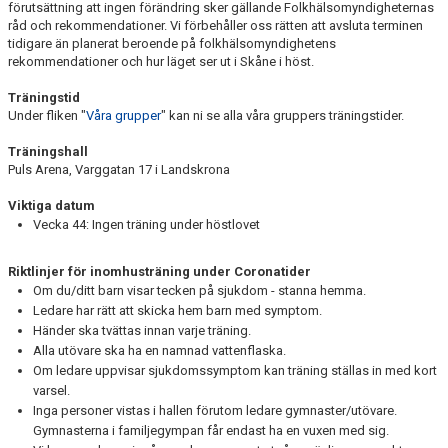
förutsättning att ingen förändring sker gällande Folkhälsomyndigheternas
VÅRA GRUPPER
råd och rekommendationer. Vi förbehåller oss rätten att avsluta terminen
tidigare än planerat beroende på folkhälsomyndighetens
EVENEMANG
rekommendationer och hur läget ser ut i Skåne i höst.
Träningstid
INFO OM FÖRENINGEN
Under fliken "
Våra grupper
" kan ni se alla våra gruppers träningstider.
KONTAKT
Träningshall
Puls Arena, Varggatan 17 i Landskrona
Viktiga datum
Vecka 44: Ingen träning under höstlovet
Riktlinjer för inomhusträning under Coronatider
Om du/ditt barn visar tecken på sjukdom - stanna hemma.
Ledare har rätt att skicka hem barn med symptom.
Händer ska tvättas innan varje träning.
Alla utövare ska ha en namnad vattenflaska.
Om ledare uppvisar sjukdomssymptom kan träning ställas in med kort
varsel.
Inga personer vistas i hallen förutom ledare gymnaster/utövare.
Gymnasterna i familjegympan får endast ha en vuxen med sig.