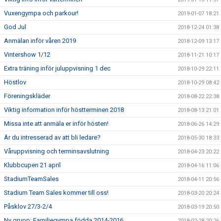
Vuxengympa och parkour!
2019-01-07 18:21
God Jul
2018-12-24 01:38
Anmälan inför våren 2019
2018-12-09 13:17
Vintershow 1/12
2018-11-21 10:17
Extra träning inför juluppvisning 1 dec
2018-10-29 22:11
Höstlov
2018-10-29 08:42
Föreningskläder
2018-08-22 22:38
Viktig information inför höstterminen 2018
2018-08-13 21:01
Missa inte att anmäla er inför hösten!
2018-06-26 14:29
Är du intresserad av att bli ledare?
2018-05-30 18:33
Våruppvisning och terminsavslutning
2018-04-23 20:22
Klubbcupen 21 april
2018-04-16 11:06
StadiumTeamSales
2018-04-11 20:56
Stadium Team Sales kommer till oss!
2018-03-20 20:24
Påsklov 27/3-2/4
2018-03-19 20:50
Ny grupp: Familjegympa födda 2014-2016
2018-02-28 20:26