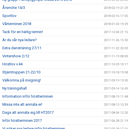
Årsmöte 14/3
2018-02-19 21:29
Sportlov
2018-02-16 17:05
Vårterminen 2018
2018-01-03 19:29
Tack för en härlig termin!
2017-12-04 21:15
Är du vår nya ledare?
2017-11-26 15:30
Extra dansträning 27/11
2017-11-22 20:03
Vintershow 2/12
2017-11-19 08:00
Höstlov v.44
2017-10-29 10:17
Stjärntruppen 21-22/10
2017-10-18 19:58
Välkomna på invigning!
2017-09-19 19:50
Ny träningshall
2017-09-14 16:49
Information inför höstterminen
2017-08-19 11:48
Missa inte att anmäla er!
2017-08-13 10:39
Dags att anmäla sig till HT2017
2017-08-04 12:20
Inför höstterminen 2017
2017-06-28 21:19
Vi söker nya ledare inför höstterminen
2017-05-29 17:16