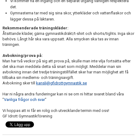
Vi kommer ha en ingång och en separat utgång vänligen respektera
det.
Gymnasterna tar med sig sina skor, ytterkläder och vattenflaskor och
lägger dessa på läktaren.
Rekommenderade träningskläder:
Åtsittande kläder, gärna gymnastikdräkt/t-shirt och shorts/tights. Inga skor
behövs. Långt hår ska vara uppsatt. Alla smycken ska tas av innan
träningen.
Avbokning/prova på:
Man har två veckor på sig att prova på, skulle man inte vilja fortsätta efter
det ska man meddela detta så snart som möjligt. Meddelar man sin
avbokning innan det tredje träningstillfället sker har man möjlighet att få
tillbaka sin medlems- och träningsavgift.
Avbokning sker till
kansli@gfidrottgymnastik.se
Har ni några andra funderingar kan ni se om ni hittar svaret bland våra
”
Vanliga frågor och svar
”
Vi hoppas att ni får en rolig och utvecklande termin med oss!
GF Idrott Gymnastikförening