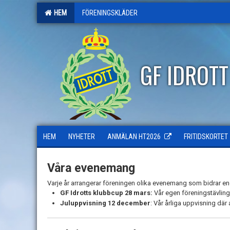
HEM
FÖRENINGSKLÄDER
GF IDROT
HEM
NYHETER
ANMÄLAN HT2026
FRITIDSKORTET
Våra evenemang
Varje år arrangerar föreningen olika evenemang som bidrar eno
GF Idrotts klubbcup 28 mars:
Vår egen föreningstävling
Juluppvisning 12 december
: Vår årliga uppvisning dä