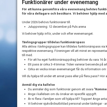
Funktionärer under evenemang
För att kunna genomföra våra evenemang behövs funktion
för våra deltagare och besökare. Vi behöver hjälp med all
Under 2026 behövs funktionärer till.
Juluppvisning: 12 december på Puls arena
Vi behöver hjälp inför, under och efter evenemanget.
Tävlingsgrupper tilldelas funktionärspass
Alla aktiva i tävlingsgrupper kan tilldelas funktionärspass via
respektive evenemang.
Föreningen vill att minst en representant
till med.
För att ha eget funktionärsuppdrag behöver du vara 16 år.
Ett pass är cirka 3-4 timmar. Tiden varierar beroende på a
Cirka en vecka innan evenemanget får du information om vil
Vill du hjälpa till under ett annat pass eller på flera pass? Hör a
Anmäl dig via kallelse
Du anmäler dig som funktionär genom att svara
”Komme
Ange i kallelsen om du önskar en specifik uppgift.
Är ni flera i familjen som vill hjälpa till? Toppen! Ange ant
Vi behöver sjukvårdsutbildad personal under tävlingar - a