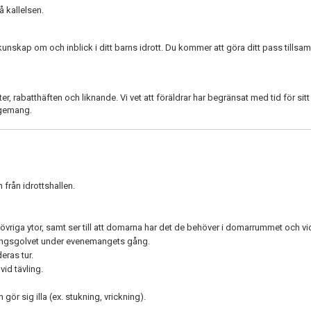
å kallelsen.
r kunskap om och inblick i ditt barns idrott. Du kommer att göra ditt pass till
otter, rabatthäften och liknande. Vi vet att föräldrar har begränsat med tid för 
angemang.
h från idrottshallen.
övriga ytor, samt ser till att domarna har det de behöver i domarrummet och vi
lingsgolvet under evenemangets gång.
eras tur.
id tävling.
n gör sig illa (ex. stukning, vrickning).