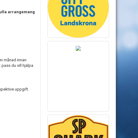
efulla arrangemang
a en månad innan
t pass du vill hjälpa
spektive uppgift.