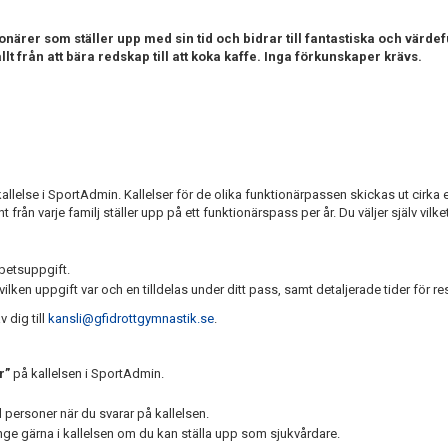
ärer som ställer upp med sin tid och bidrar till fantastiska och värd
t från att bära redskap till att koka kaffe. Inga förkunskaper krävs.
 kallelse i SportAdmin. Kallelser för de olika funktionärpassen skickas ut cirk
 från varje familj ställer upp på ett funktionärspass per år. Du väljer själv vilke
rbetsuppgift.
ken uppgift var och en tilldelas under ditt pass, samt detaljerade tider för re
v dig till
kansli@gfidrottgymnastik.se
.
r”
på kallelsen i SportAdmin.
al personer när du svarar på kallelsen.
nge gärna i kallelsen om du kan ställa upp som sjukvårdare.