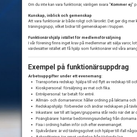
Om du inte kan vara funktionär, vänligen svara "
Kommer ej
" p
Kunskap, inblick och gemenskap
Att vara funktionär är både roligt och lärorikt. Det ger dig me
träningsgrupp, vilket bidrar till gemenskapen i truppen.
Funktionärshjälp istället för medlemsförsäljning
I vår förening finns inget krav på medlemmar att sälja varor, l
värdesätter istället att få hjälp som funktionärer vid våra arr
Exempel på funktionärsuppdrag
Arbetsuppgifter under ett evenemang:
Transportera redskap: hjälpa till vid flytt av redskap till oc
Kioskpersonal: försäljning av mat och fika.
Entrépersonal: tar betalt för entré.
Allmän- och domarservice: håller ordning på läktarna och 
Redskapshjälp: förbereder och ändrar redskapen på täv
Inkastare: ser till att lagen/grupperna står redo när det är d
Poängbärare: hämtar bedömningsunderlag från domarna v
Fixa i ordning hallen inför och efter evenemanget.
Sjukvårdare: är vid tävlingsgolvet och hjälper till ifall någo
Ackreditering: tar emot underlag från tävlande lag.