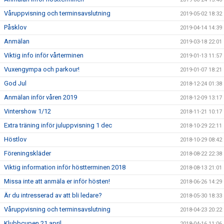
Våruppvisning och terminsavslutning
2019-05-02 18:32
Påsklov
2019-04-14 14:39
Anmälan
2019-03-18 22:01
Viktig info inför vårterminen
2019-01-13 11:57
Vuxengympa och parkour!
2019-01-07 18:21
God Jul
2018-12-24 01:38
Anmälan inför våren 2019
2018-12-09 13:17
Vintershow 1/12
2018-11-21 10:17
Extra träning inför juluppvisning 1 dec
2018-10-29 22:11
Höstlov
2018-10-29 08:42
Föreningskläder
2018-08-22 22:38
Viktig information inför höstterminen 2018
2018-08-13 21:01
Missa inte att anmäla er inför hösten!
2018-06-26 14:29
Är du intresserad av att bli ledare?
2018-05-30 18:33
Våruppvisning och terminsavslutning
2018-04-23 20:22
Klubbcupen 21 april
2018-04-16 11:06