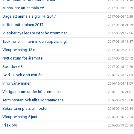
Missa inte att anmäla er!
2017-08-13 10:39
Dags att anmäla sig till HT2017
2017-08-04 12:20
Inför höstterminen 2017
2017-06-28 21:19
Vi söker nya ledare inför höstterminen
2017-05-29 17:16
Tack för en fin termin och uppvisning!
2017-05-15 16:37
Våruppvisning 13 maj
2017-04-12 20:07
Nytt datum för årsmöte
2017-03-12 20:12
Sportlov v.8
2017-02-18 12:20
God jul och gott nytt år!
2016-12-23 17:03
Inför vårterminen
2016-12-04 11:09
Viktiga datum under höstterminen
2016-10-16 21:01
Terminsstart och tillfällig träningshall
2016-08-09 13:08
Bekräfta er plats till hösten!
2016-07-19 22:34
Våruppvisning 5 juni
2016-05-16 12:24
Påsklov!
2016-03-13 23:34
Nytt datum för Årsmöte!
2016-03-07 22:10