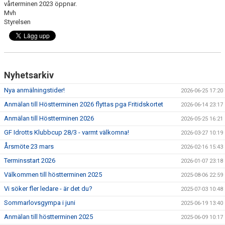
vårterminen 2023 öppnar.
VÅRA GRUPPER
Mvh
Styrelsen
EVENEMANG
INFO OM FÖRENINGEN
KONTAKT
Nyhetsarkiv
Nya anmälningstider!
2026-06-25 17:20
Anmälan till Höstterminen 2026 flyttas pga Fritidskortet
2026-06-14 23:17
Anmälan till Höstterminen 2026
2026-05-25 16:21
GF Idrotts Klubbcup 28/3 - varmt välkomna!
2026-03-27 10:19
Årsmöte 23 mars
2026-02-16 15:43
Terminsstart 2026
2026-01-07 23:18
Välkommen till höstterminen 2025
2025-08-06 22:59
Vi söker fler ledare - är det du?
2025-07-03 10:48
Sommarlovsgympa i juni
2025-06-19 13:40
Anmälan till höstterminen 2025
2025-06-09 10:17