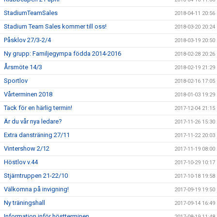
StadiumTeamSales
2018-04-11 20:56
Stadium Team Sales kommer till oss!
2018-03-20 20:24
Påsklov 27/3-2/4
2018-03-19 20:50
Ny grupp: Familjegympa födda 2014-2016
2018-02-28 20:26
Årsmöte 14/3
2018-02-19 21:29
Sportlov
2018-02-16 17:05
Vårterminen 2018
2018-01-03 19:29
Tack för en härlig termin!
2017-12-04 21:15
Är du vår nya ledare?
2017-11-26 15:30
Extra dansträning 27/11
2017-11-22 20:03
Vintershow 2/12
2017-11-19 08:00
Höstlov v.44
2017-10-29 10:17
Stjärntruppen 21-22/10
2017-10-18 19:58
Välkomna på invigning!
2017-09-19 19:50
Ny träningshall
2017-09-14 16:49
Information inför höstterminen
2017-08-19 11:48