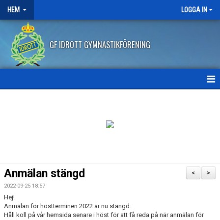
HEM
LOGGA IN
GF IDROTT GYMNASTIKFÖRENING
HEM
NYHETER
ANMÄLAN HT2026
FRITIDSKORTET
Anmälan stängd
<
>
FRÅGOR OCH SVAR
2022-09-25 18:57
Hej!
AVBOKNING/ÅTERBETALNING
Anmälan för höstterminen 2022 är nu stängd.
Håll koll på vår hemsida senare i höst för att få reda på när anmälan för