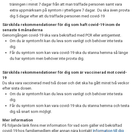
träningen i minst 7 dagar från att man träffade personen samt vara
extra uppmärksam på symtom i ytterligare 7 dagar. Du ska även provta
dig 5 dagar efter att du träffade personen med covid-19
Särskilda rekommendationer för dig som haft covid-19 inom de
senaste 6 månaderna
Genomgången covid-19 ska vara bekräftad med PCR eller antigentest.
Om du är symtomfri kan du leva som vanligt och behöver inte testa
dig.
Får du symtom som kan vara covid-19 ska du stanna hemma så länge
du har symtom men behöver inte provta dig.
Särskilda rekommendationer för dig som är vaccinerad mot covid-
19
Du ska vara vaccinerad med två doser och det ska ha gått minst två veckor
efter sista dosen.
Om du är symtomfri kan du leva som vanligt och behöver inte testa
dig.
Får du symtom som kan vara covid-19 ska du stanna hemma och testa
dig så snart som möjligt.
Mer information
På följande länk finns mer information för vad som gäller vid bekräftad
covid-19 hos familjemedlem eller annan nära kontakt
Information till dig