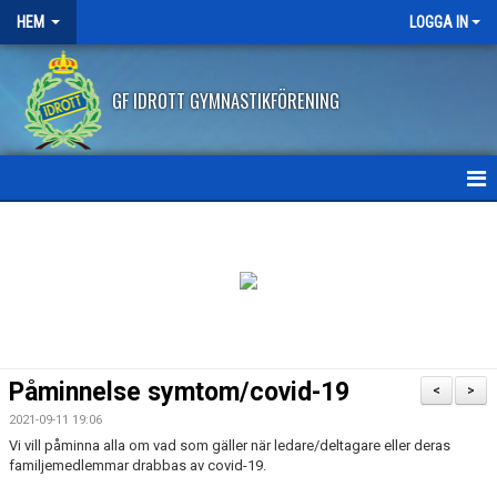
HEM
LOGGA IN
GF IDROTT GYMNASTIKFÖRENING
HEM
NYHETER
ANMÄLAN HT2026
FRITIDSKORTET
Påminnelse symtom/covid-19
<
>
FRÅGOR OCH SVAR
2021-09-11 19:06
Vi vill påminna alla om vad som gäller när ledare/deltagare eller deras
AVBOKNING/ÅTERBETALNING
familjemedlemmar drabbas av covid-19.