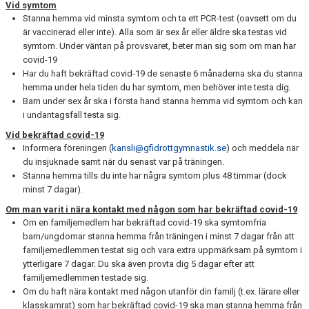
Vid symtom
VÅRA GRUPPER
Stanna hemma vid minsta symtom och ta ett PCR-test (oavsett om du
är vaccinerad eller inte). Alla som är sex år eller äldre ska testas vid
EVENEMANG
symtom. Under väntan på provsvaret, beter man sig som om man har
covid-19
INFO OM FÖRENINGEN
Har du haft bekräftad covid-19 de senaste 6 månaderna ska du stanna
hemma under hela tiden du har symtom, men behöver inte testa dig.
KONTAKT
Barn under sex år ska i första hand stanna hemma vid symtom och kan
i undantagsfall testa sig.
Vid bekräftad covid-19
Informera föreningen (
kansli@gfidrottgymnastik.se
) och meddela när
du insjuknade samt när du senast var på träningen.
Stanna hemma tills du inte har några symtom plus 48 timmar (dock
minst 7 dagar).
Om man varit i nära kontakt med någon som har bekräftad covid-19
Om en familjemedlem har bekräftad covid-19 ska symtomfria
barn/ungdomar stanna hemma från träningen i minst 7 dagar från att
familjemedlemmen testat sig och vara extra uppmärksam på symtom i
ytterligare 7 dagar. Du ska även provta dig 5 dagar efter att
familjemedlemmen testade sig.
Om du haft nära kontakt med någon utanför din familj (t.ex. lärare eller
klasskamrat) som har bekräftad covid-19 ska man stanna hemma från