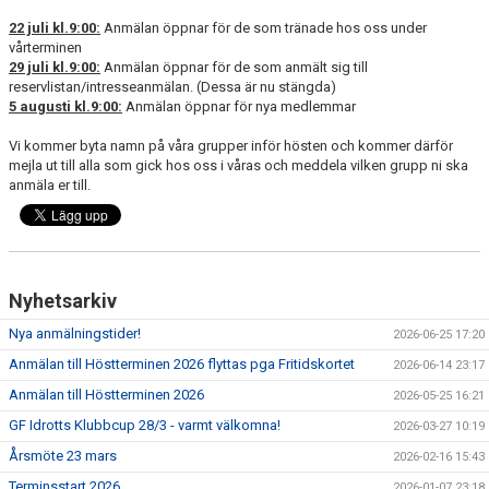
VÅRA GRUPPER
22 juli kl.9:00:
Anmälan öppnar för de som tränade hos oss under
vårterminen
EVENEMANG
29 juli kl.9:00:
Anmälan öppnar för de som anmält sig till
reservlistan/intresseanmälan. (Dessa är nu stängda)
5 augusti kl.9:00:
Anmälan öppnar för nya medlemmar
INFO OM FÖRENINGEN
Vi kommer byta namn på våra grupper inför hösten och kommer därför
KONTAKT
mejla ut till alla som gick hos oss i våras och meddela vilken grupp ni ska
anmäla er till.
Nyhetsarkiv
Nya anmälningstider!
2026-06-25 17:20
Anmälan till Höstterminen 2026 flyttas pga Fritidskortet
2026-06-14 23:17
Anmälan till Höstterminen 2026
2026-05-25 16:21
GF Idrotts Klubbcup 28/3 - varmt välkomna!
2026-03-27 10:19
Årsmöte 23 mars
2026-02-16 15:43
Terminsstart 2026
2026-01-07 23:18