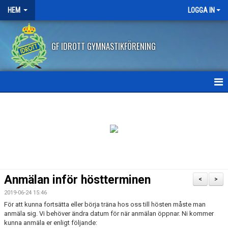
HEM
LOGGA IN
GF IDROTT GYMNASTIKFÖRENING
HEM
NYHETER
ANMÄLAN HT2026
FRITIDSKORTET
Anmälan inför höstterminen
<
>
FRÅGOR OCH SVAR
2019-06-24 15:46
För att kunna fortsätta eller börja träna hos oss till hösten måste man
AVBOKNING/ÅTERBETALNING
anmäla sig. Vi behöver ändra datum för när anmälan öppnar. Ni kommer
kunna anmäla er enligt följande: