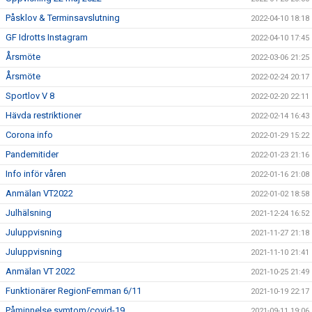
Påsklov & Terminsavslutning
2022-04-10 18:18
GF Idrotts Instagram
2022-04-10 17:45
Årsmöte
2022-03-06 21:25
Årsmöte
2022-02-24 20:17
Sportlov V 8
2022-02-20 22:11
Hävda restriktioner
2022-02-14 16:43
Corona info
2022-01-29 15:22
Pandemitider
2022-01-23 21:16
Info inför våren
2022-01-16 21:08
Anmälan VT2022
2022-01-02 18:58
Julhälsning
2021-12-24 16:52
Juluppvisning
2021-11-27 21:18
Juluppvisning
2021-11-10 21:41
Anmälan VT 2022
2021-10-25 21:49
Funktionärer RegionFemman 6/11
2021-10-19 22:17
Påminnelse symtom/covid-19
2021-09-11 19:06