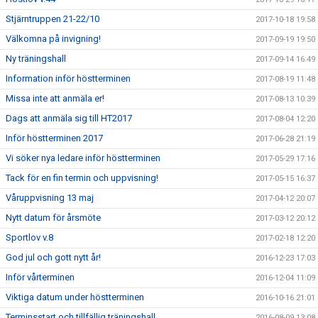
Stjärntruppen 21-22/10
2017-10-18 19:58
Välkomna på invigning!
2017-09-19 19:50
Ny träningshall
2017-09-14 16:49
Information inför höstterminen
2017-08-19 11:48
Missa inte att anmäla er!
2017-08-13 10:39
Dags att anmäla sig till HT2017
2017-08-04 12:20
Inför höstterminen 2017
2017-06-28 21:19
Vi söker nya ledare inför höstterminen
2017-05-29 17:16
Tack för en fin termin och uppvisning!
2017-05-15 16:37
Våruppvisning 13 maj
2017-04-12 20:07
Nytt datum för årsmöte
2017-03-12 20:12
Sportlov v.8
2017-02-18 12:20
God jul och gott nytt år!
2016-12-23 17:03
Inför vårterminen
2016-12-04 11:09
Viktiga datum under höstterminen
2016-10-16 21:01
Terminsstart och tillfällig träningshall
2016-08-09 13:08