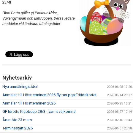
23/4!
VÅRA GRUPPER
Obs!
Detta gäller
ej
Parkour Äldre,
EVENEMANG
Vuxengympan och Elittruppen. Deras ledare
meddelar vid ändrade träningstider
INFO OM FÖRENINGEN
KONTAKT
Nyhetsarkiv
Nya anmälningstider!
2026-06-25 17:20
Anmälan till Höstterminen 2026 flyttas pga Fritidskortet
2026-06-14 23:17
Anmälan till Höstterminen 2026
2026-05-25 16:21
GF Idrotts Klubbcup 28/3 - varmt välkomna!
2026-03-27 10:19
Årsmöte 23 mars
2026-02-16 15:43
Terminsstart 2026
2026-01-07 23:18