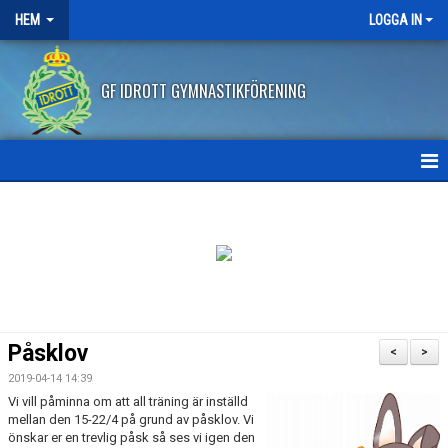
HEM
LOGGA IN
GF IDROTT GYMNASTIKFÖRENING
HEM
NYHETER
ANMÄLAN HT2026
FRITIDSKORTET
Påsklov
<
>
FRÅGOR OCH SVAR
2019-04-14 14:39
Vi vill påminna om att all träning är inställd
AVBOKNING/ÅTERBETALNING
mellan den 15-22/4 på grund av påsklov. Vi
önskar er en trevlig påsk så ses vi igen den