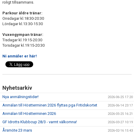
roligt tillsammans.
VÅRA GRUPPER
Parkour äldre tränar:
EVENEMANG
Onsdagar kl.18:30-20:30
Lördagar kl.13:30-15:30
INFO OM FÖRENINGEN
Vuxengympan tränar:
Tisdagar kl.19:15-20:30
KONTAKT
Torsdagar kl.19:15-20:30
Ni anmäler er här!
Nyhetsarkiv
Nya anmälningstider!
2026-06-25 17:20
Anmälan till Höstterminen 2026 flyttas pga Fritidskortet
2026-06-14 23:17
Anmälan till Höstterminen 2026
2026-05-25 16:21
GF Idrotts Klubbcup 28/3 - varmt välkomna!
2026-03-27 10:19
Årsmöte 23 mars
2026-02-16 15:43