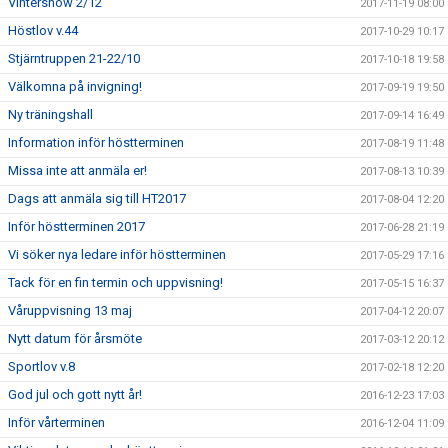
Vintershow 2/12
2017-11-19 08:00
Höstlov v.44
2017-10-29 10:17
Stjärntruppen 21-22/10
2017-10-18 19:58
Välkomna på invigning!
2017-09-19 19:50
Ny träningshall
2017-09-14 16:49
Information inför höstterminen
2017-08-19 11:48
Missa inte att anmäla er!
2017-08-13 10:39
Dags att anmäla sig till HT2017
2017-08-04 12:20
Inför höstterminen 2017
2017-06-28 21:19
Vi söker nya ledare inför höstterminen
2017-05-29 17:16
Tack för en fin termin och uppvisning!
2017-05-15 16:37
Våruppvisning 13 maj
2017-04-12 20:07
Nytt datum för årsmöte
2017-03-12 20:12
Sportlov v.8
2017-02-18 12:20
God jul och gott nytt år!
2016-12-23 17:03
Inför vårterminen
2016-12-04 11:09