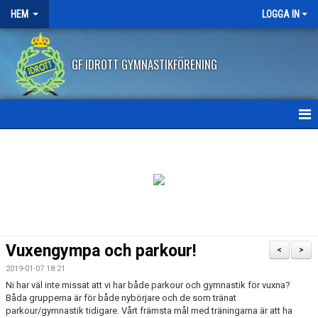
HEM
LOGGA IN
GF IDROTT GYMNASTIKFÖRENING
HEM
NYHETER
ANMÄLAN HT2026
FRITIDSKORTET
Vuxengympa och parkour!
<
>
FRÅGOR OCH SVAR
2019-01-07 18:21
Ni har väl inte missat att vi har både parkour och gymnastik för vuxna?
AVBOKNING/ÅTERBETALNING
Båda grupperna är för både nybörjare och de som tränat
parkour/gymnastik tidigare. Vårt främsta mål med träningarna är att ha