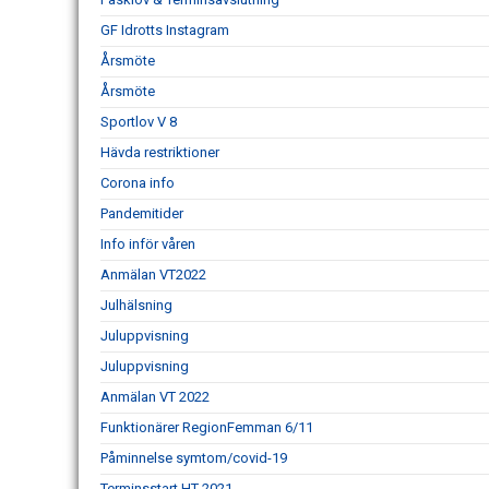
GF Idrotts Instagram
Årsmöte
Årsmöte
Sportlov V 8
Hävda restriktioner
Corona info
Pandemitider
Info inför våren
Anmälan VT2022
Julhälsning
Juluppvisning
Juluppvisning
Anmälan VT 2022
Funktionärer RegionFemman 6/11
Påminnelse symtom/covid-19
Terminsstart HT 2021