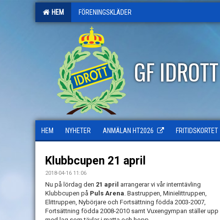
HEM
FÖRENINGSKLÄDER
GF IDROT
HEM
NYHETER
ANMÄLAN HT2026
FRITIDSKORTET
Klubbcupen 21 april
2018-04-16 11:06
Nu på lördag den
21 april
arrangerar vi vår interntävling
Klubbcupen på
Puls Arena
. Bastruppen, Minielittruppen,
Elittruppen, Nybörjare och Fortsättning födda 2003-2007,
Fortsättning födda 2008-2010 samt Vuxengympan ställer upp
med lag som tävlar i matta och hopp.