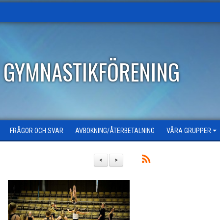
T GYMNASTIKFÖRENING
FRÅGOR OCH SVAR
AVBOKNING/ÅTERBETALNING
VÅRA GRUPPER
<
>