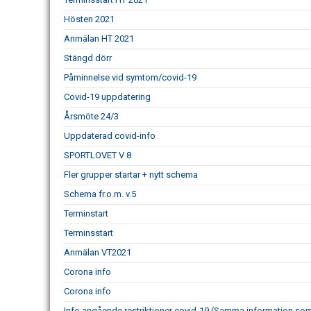
Hösten 2021
Anmälan HT 2021
Stängd dörr
Påminnelse vid symtom/covid-19
Covid-19 uppdatering
Årsmöte 24/3
Uppdaterad covid-info
SPORTLOVET V 8
Fler grupper startar + nytt schema
Schema fr.o.m. v.5
Terminstart
Terminsstart
Anmälan VT2021
Corona info
Corona info
Info angående restriktioner covid-19 (Samma information som 