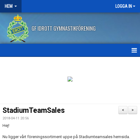
HEM
LOGGA IN
GF IDROTT GYMNASTIKFÖRENING
HEM
NYHETER
ANMÄLAN HT2026
FRITIDSKORTET
StadiumTeamSales
<
>
FRÅGOR OCH SVAR
2018-04-11 20:56
Hej!
AVBOKNING/ÅTERBETALNING
Nu ligger vårt föreningssortiment uppe på Stadiumteamsales hemsida.