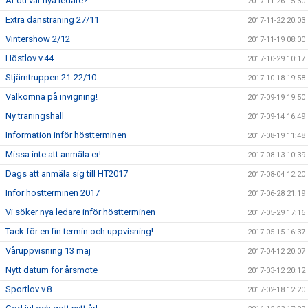
Är du vår nya ledare?
2017-11-26 15:30
Extra dansträning 27/11
2017-11-22 20:03
Vintershow 2/12
2017-11-19 08:00
Höstlov v.44
2017-10-29 10:17
Stjärntruppen 21-22/10
2017-10-18 19:58
Välkomna på invigning!
2017-09-19 19:50
Ny träningshall
2017-09-14 16:49
Information inför höstterminen
2017-08-19 11:48
Missa inte att anmäla er!
2017-08-13 10:39
Dags att anmäla sig till HT2017
2017-08-04 12:20
Inför höstterminen 2017
2017-06-28 21:19
Vi söker nya ledare inför höstterminen
2017-05-29 17:16
Tack för en fin termin och uppvisning!
2017-05-15 16:37
Våruppvisning 13 maj
2017-04-12 20:07
Nytt datum för årsmöte
2017-03-12 20:12
Sportlov v.8
2017-02-18 12:20