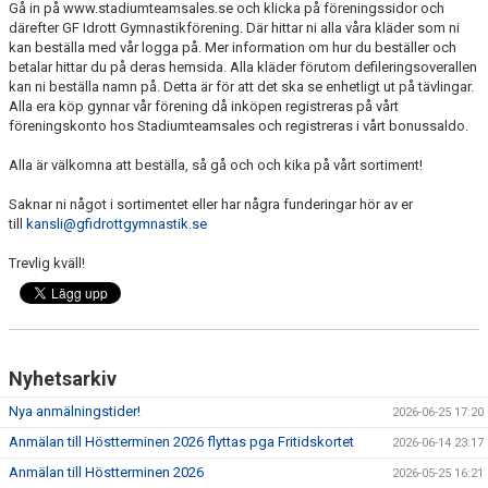
Gå in på www.stadiumteamsales.se och klicka på föreningssidor och
VÅRA GRUPPER
därefter GF Idrott Gymnastikförening. Där hittar ni alla våra kläder som ni
kan beställa med vår logga på. Mer information om hur du beställer och
EVENEMANG
betalar hittar du på deras hemsida. Alla kläder förutom defileringsoverallen
kan ni beställa namn på. Detta är för att det ska se enhetligt ut på tävlingar.
Alla era köp gynnar vår förening då inköpen registreras på vårt
INFO OM FÖRENINGEN
föreningskonto hos Stadiumteamsales och registreras i vårt bonussaldo.
KONTAKT
Alla är välkomna att beställa, så gå och och kika på vårt sortiment!
Saknar ni något i sortimentet eller har några funderingar hör av er
till
kansli@gfidrottgymnastik.se
Trevlig kväll!
Nyhetsarkiv
Nya anmälningstider!
2026-06-25 17:20
Anmälan till Höstterminen 2026 flyttas pga Fritidskortet
2026-06-14 23:17
Anmälan till Höstterminen 2026
2026-05-25 16:21