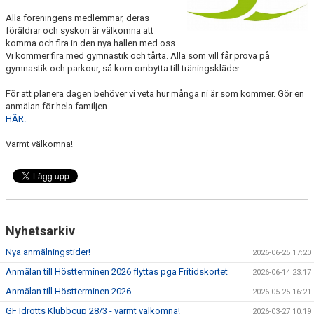
VÅRA GRUPPER
Alla föreningens medlemmar, deras
föräldrar och syskon är välkomna att
EVENEMANG
komma och fira in den nya hallen med oss.
Vi kommer fira med gymnastik och tårta. Alla som vill får prova på
gymnastik och parkour, så kom ombytta till träningskläder.
INFO OM FÖRENINGEN
För att planera dagen behöver vi veta hur många ni är som kommer. Gör en
KONTAKT
anmälan för hela familjen
HÄR.
Varmt välkomna!
Nyhetsarkiv
Nya anmälningstider!
2026-06-25 17:20
Anmälan till Höstterminen 2026 flyttas pga Fritidskortet
2026-06-14 23:17
Anmälan till Höstterminen 2026
2026-05-25 16:21
GF Idrotts Klubbcup 28/3 - varmt välkomna!
2026-03-27 10:19