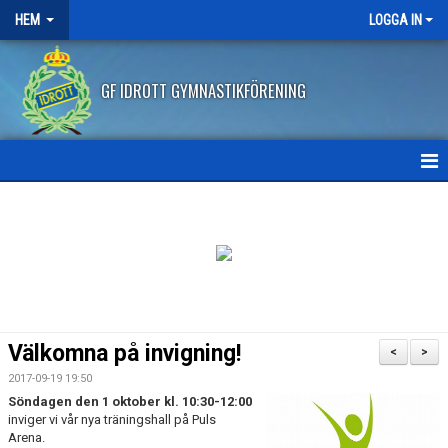
HEM
LOGGA IN
GF IDROTT GYMNASTIKFÖRENING
HEM
NYHETER
ANMÄLAN HT2026
FRITIDSKORTET
Välkomna på invigning!
<
>
FRÅGOR OCH SVAR
2017-09-19 19:50
Söndagen den 1 oktober kl. 10:30-12:00
AVBOKNING/ÅTERBETALNING
inviger vi vår nya träningshall på Puls
Arena.