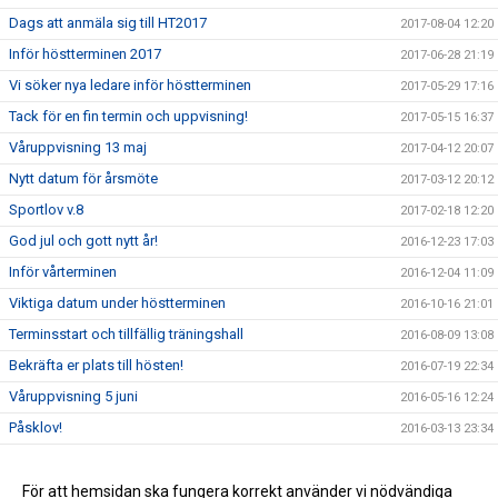
Dags att anmäla sig till HT2017
2017-08-04 12:20
Inför höstterminen 2017
2017-06-28 21:19
Vi söker nya ledare inför höstterminen
2017-05-29 17:16
Tack för en fin termin och uppvisning!
2017-05-15 16:37
Våruppvisning 13 maj
2017-04-12 20:07
Nytt datum för årsmöte
2017-03-12 20:12
Sportlov v.8
2017-02-18 12:20
God jul och gott nytt år!
2016-12-23 17:03
Inför vårterminen
2016-12-04 11:09
Viktiga datum under höstterminen
2016-10-16 21:01
Terminsstart och tillfällig träningshall
2016-08-09 13:08
Bekräfta er plats till hösten!
2016-07-19 22:34
Våruppvisning 5 juni
2016-05-16 12:24
Påsklov!
2016-03-13 23:34
Nytt datum för Årsmöte!
2016-03-07 22:10
Sportlov och inställda träningar
För att hemsidan ska fungera korrekt använder vi nödvändiga
2016-02-19 07:15