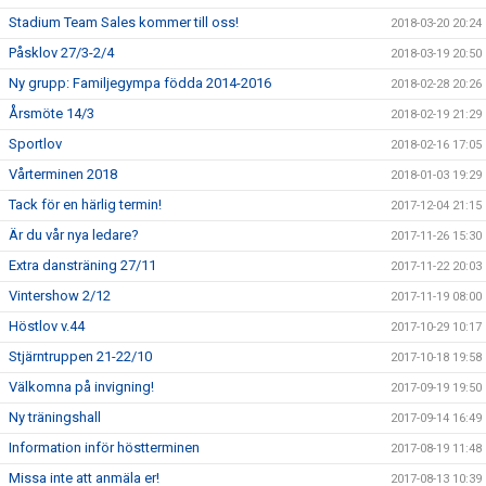
Stadium Team Sales kommer till oss!
2018-03-20 20:24
Påsklov 27/3-2/4
2018-03-19 20:50
Ny grupp: Familjegympa födda 2014-2016
2018-02-28 20:26
Årsmöte 14/3
2018-02-19 21:29
Sportlov
2018-02-16 17:05
Vårterminen 2018
2018-01-03 19:29
Tack för en härlig termin!
2017-12-04 21:15
Är du vår nya ledare?
2017-11-26 15:30
Extra dansträning 27/11
2017-11-22 20:03
Vintershow 2/12
2017-11-19 08:00
Höstlov v.44
2017-10-29 10:17
Stjärntruppen 21-22/10
2017-10-18 19:58
Välkomna på invigning!
2017-09-19 19:50
Ny träningshall
2017-09-14 16:49
Information inför höstterminen
2017-08-19 11:48
Missa inte att anmäla er!
2017-08-13 10:39