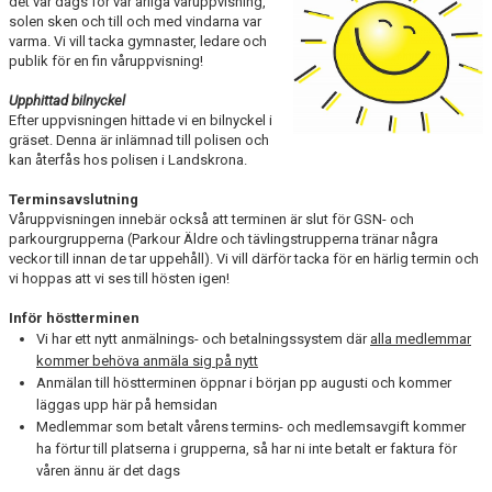
det var dags för vår årliga våruppvisning,
VÅRA GRUPPER
solen sken och till och med vindarna var
varma. Vi vill tacka gymnaster, ledare och
publik för en fin våruppvisning!
EVENEMANG
Upphittad bilnyckel
INFO OM FÖRENINGEN
Efter uppvisningen hittade vi en bilnyckel i
gräset. Denna är inlämnad till polisen och
KONTAKT
kan återfås hos polisen i Landskrona.
Terminsavslutning
Våruppvisningen innebär också att terminen är slut för GSN- och
parkourgrupperna (Parkour Äldre och tävlingstrupperna tränar några
veckor till innan de tar uppehåll). Vi vill därför tacka för en härlig termin och
vi hoppas att vi ses till hösten igen!
Inför höstterminen
Vi har ett nytt anmälnings- och betalningssystem där
alla medlemmar
kommer behöva anmäla sig på nytt
Anmälan till höstterminen öppnar i början pp augusti och kommer
läggas upp här på hemsidan
Medlemmar som betalt vårens termins- och medlemsavgift kommer
ha förtur till platserna i grupperna, så har ni inte betalt er faktura för
våren ännu är det dags