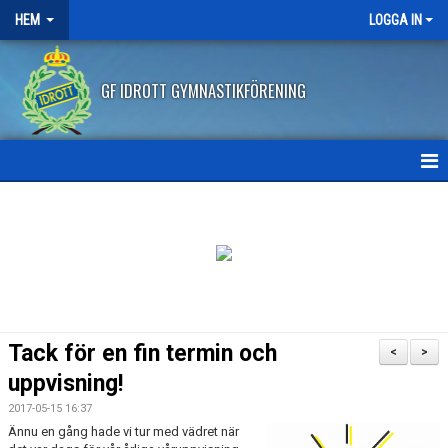
HEM
LOGGA IN
GF IDROTT GYMNASTIKFÖRENING
HEM
NYHETER
ANMÄLAN HT2026
FRITIDSKORTET
Tack för en fin termin och
<
>
FRÅGOR OCH SVAR
uppvisning!
2017-05-15 16:37
AVBOKNING/ÅTERBETALNING
Ännu en gång hade vi tur med vädret när