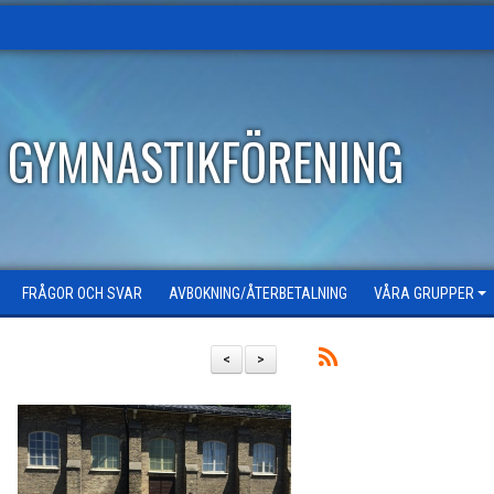
T GYMNASTIKFÖRENING
FRÅGOR OCH SVAR
AVBOKNING/ÅTERBETALNING
VÅRA GRUPPER
<
>