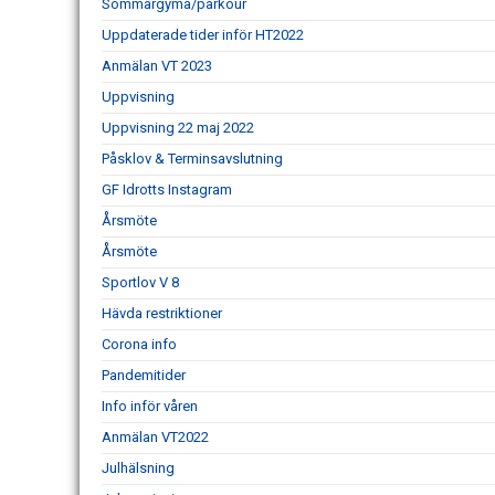
Sommargyma/parkour
Uppdaterade tider inför HT2022
Anmälan VT 2023
Uppvisning
Uppvisning 22 maj 2022
Påsklov & Terminsavslutning
GF Idrotts Instagram
Årsmöte
Årsmöte
Sportlov V 8
Hävda restriktioner
Corona info
Pandemitider
Info inför våren
Anmälan VT2022
Julhälsning