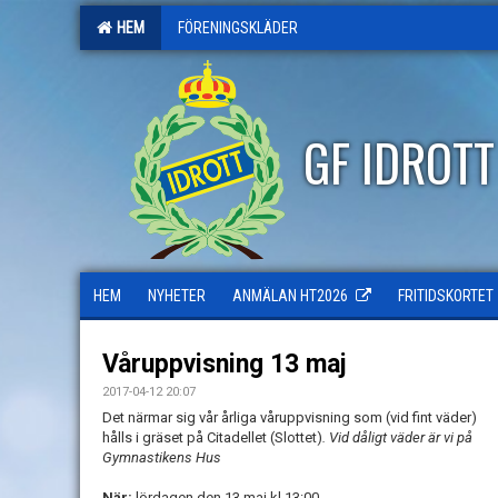
HEM
FÖRENINGSKLÄDER
GF IDROT
HEM
NYHETER
ANMÄLAN HT2026
FRITIDSKORTET
Våruppvisning 13 maj
2017-04-12 20:07
Det närmar sig vår årliga våruppvisning som (vid fint väder)
hålls i gräset på Citadellet (Slottet)
. Vid dåligt väder är vi på
Gymnastikens Hus
När:
lördagen den 13 maj kl.13:00