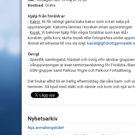
Kostnad:
Gratis
Hjälp från föräldrar
-
Kakor:
Ni får väldigt gärna baka kakor som vi kan sälja på
uppvisningen. Kakorna lämnas i kiosken innan uppvisningen
-
Kiosk:
Vi behöver hjälp från några föräldrar som kan stå i
kiosken, grilla korv, sköta musik eller fotografera under uppvi
Anmäl ert intresse till oss via mejl:
kansli@gfidrottgymnastik.
Övrigt
- Specifik samlingstid, klädsel och övrig info skickar gruppens
- Våruppvisningen är även terminsavslutning för Föräldra-/Bar
GSN-grupper samt Parkour Yngre och Parkour Fortsättning.
Det brukar alltid bli en härlig eftermiddag där våra barn- och 
terminen. Så bjud med släkt och vänner och kom och njut av h
Nyhetsarkiv
Nya anmälningstider!