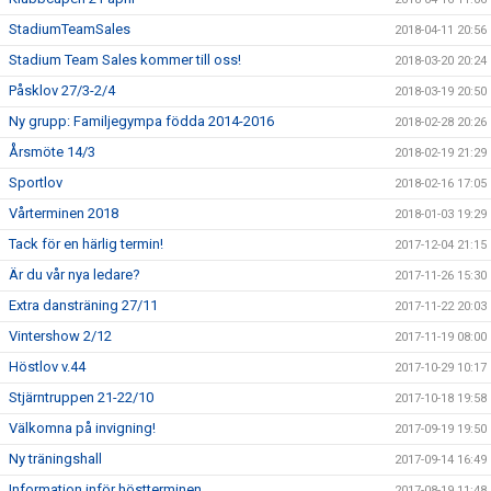
StadiumTeamSales
2018-04-11 20:56
Stadium Team Sales kommer till oss!
2018-03-20 20:24
Påsklov 27/3-2/4
2018-03-19 20:50
Ny grupp: Familjegympa födda 2014-2016
2018-02-28 20:26
Årsmöte 14/3
2018-02-19 21:29
Sportlov
2018-02-16 17:05
Vårterminen 2018
2018-01-03 19:29
Tack för en härlig termin!
2017-12-04 21:15
Är du vår nya ledare?
2017-11-26 15:30
Extra dansträning 27/11
2017-11-22 20:03
Vintershow 2/12
2017-11-19 08:00
Höstlov v.44
2017-10-29 10:17
Stjärntruppen 21-22/10
2017-10-18 19:58
Välkomna på invigning!
2017-09-19 19:50
Ny träningshall
2017-09-14 16:49
Information inför höstterminen
2017-08-19 11:48