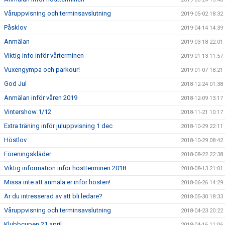
Våruppvisning och terminsavslutning
2019-05-02 18:32
Påsklov
2019-04-14 14:39
Anmälan
2019-03-18 22:01
Viktig info inför vårterminen
2019-01-13 11:57
Vuxengympa och parkour!
2019-01-07 18:21
God Jul
2018-12-24 01:38
Anmälan inför våren 2019
2018-12-09 13:17
Vintershow 1/12
2018-11-21 10:17
Extra träning inför juluppvisning 1 dec
2018-10-29 22:11
Höstlov
2018-10-29 08:42
Föreningskläder
2018-08-22 22:38
Viktig information inför höstterminen 2018
2018-08-13 21:01
Missa inte att anmäla er inför hösten!
2018-06-26 14:29
Är du intresserad av att bli ledare?
2018-05-30 18:33
Våruppvisning och terminsavslutning
2018-04-23 20:22
Klubbcupen 21 april
2018-04-16 11:06