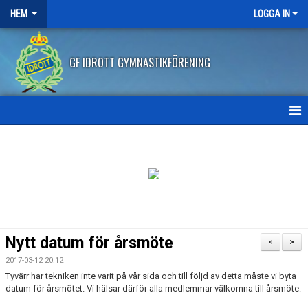
HEM
LOGGA IN
GF IDROTT GYMNASTIKFÖRENING
HEM
NYHETER
ANMÄLAN HT2026
FRITIDSKORTET
Nytt datum för årsmöte
<
>
FRÅGOR OCH SVAR
2017-03-12 20:12
Tyvärr har tekniken inte varit på vår sida och till följd av detta måste vi byta
AVBOKNING/ÅTERBETALNING
datum för årsmötet. Vi hälsar därför alla medlemmar välkomna till årsmöte: