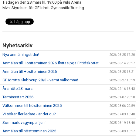
Tisdagen den 28 mars kl. 19:00 på Puls Arena
VÅRA GRUPPER
Mvh, Styrelsen för GF Idrott Gymnastikförening
EVENEMANG
INFO OM FÖRENINGEN
KONTAKT
Nyhetsarkiv
Nya anmälningstider!
2026-06-25 17:20
Anmälan till Höstterminen 2026 flyttas pga Fritidskortet
2026-06-14 23:17
Anmälan till Höstterminen 2026
2026-05-25 16:21
GF Idrotts Klubbcup 28/3 - varmt välkomna!
2026-03-27 10:19
Årsmöte 23 mars
2026-02-16 15:43
Terminsstart 2026
2026-01-07 23:18
Välkommen till höstterminen 2025
2025-08-06 22:59
Vi söker fler ledare - är det du?
2025-07-03 10:48
Sommarlovsgympa i juni
2025-06-19 13:40
Anmälan till höstterminen 2025
2025-06-09 10:17