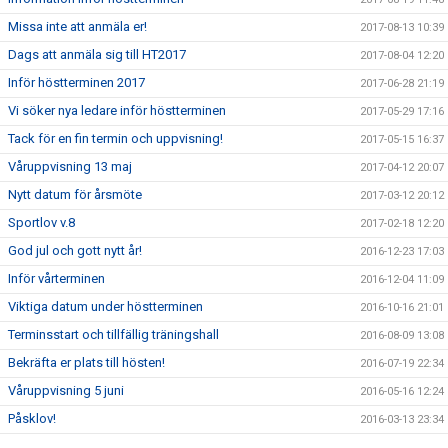
Missa inte att anmäla er!
2017-08-13 10:39
Dags att anmäla sig till HT2017
2017-08-04 12:20
Inför höstterminen 2017
2017-06-28 21:19
Vi söker nya ledare inför höstterminen
2017-05-29 17:16
Tack för en fin termin och uppvisning!
2017-05-15 16:37
Våruppvisning 13 maj
2017-04-12 20:07
Nytt datum för årsmöte
2017-03-12 20:12
Sportlov v.8
2017-02-18 12:20
God jul och gott nytt år!
2016-12-23 17:03
Inför vårterminen
2016-12-04 11:09
Viktiga datum under höstterminen
2016-10-16 21:01
Terminsstart och tillfällig träningshall
2016-08-09 13:08
Bekräfta er plats till hösten!
2016-07-19 22:34
Våruppvisning 5 juni
2016-05-16 12:24
Påsklov!
2016-03-13 23:34
Nytt datum för Årsmöte!
2016-03-07 22:10