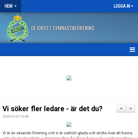
HEM
LOGGA IN
GF IDROTT GYMNASTIKFÖRENING
HEM
NYHETER
ANMÄLAN HT2026
FRITIDSKORTET
Vi söker fler ledare - är det du?
<
>
FRÅGOR OCH SVAR
2025-07-03 10:48
AVBOKNING/ÅTERBETALNING
Vi är en växande förening och vi är oerhört glada och stolta över att kunna