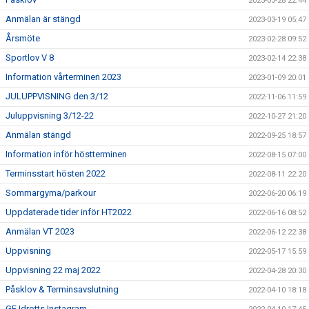
2023-03-28 22:44
Anmälan är stängd
2023-03-19 05:47
Årsmöte
2023-02-28 09:52
Sportlov V 8
2023-02-14 22:38
Information vårterminen 2023
2023-01-09 20:01
JULUPPVISNING den 3/12
2022-11-06 11:59
Juluppvisning 3/12-22
2022-10-27 21:20
Anmälan stängd
2022-09-25 18:57
Information inför höstterminen
2022-08-15 07:00
Terminsstart hösten 2022
2022-08-11 22:20
Sommargyma/parkour
2022-06-20 06:19
Uppdaterade tider inför HT2022
2022-06-16 08:52
Anmälan VT 2023
2022-06-12 22:38
Uppvisning
2022-05-17 15:59
Uppvisning 22 maj 2022
2022-04-28 20:30
Påsklov & Terminsavslutning
2022-04-10 18:18
GF Idrotts Instagram