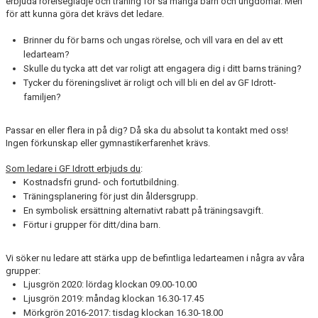
erbjuda rörelseglädje och träning för så många barn och ungdomar. Men
VÅRA GRUPPER
för att kunna göra det krävs det ledare.
EVENEMANG
Brinner du för barns och ungas rörelse, och vill vara en del av ett
ledarteam?
Skulle du tycka att det var roligt att engagera dig i ditt barns träning?
INFO OM FÖRENINGEN
Tycker du föreningslivet är roligt och vill bli en del av GF Idrott-
familjen?
KONTAKT
Passar en eller flera in på dig? Då ska du absolut ta kontakt med oss!
Ingen förkunskap eller gymnastikerfarenhet krävs.
Som ledare i GF Idrott erbjuds du
:
Kostnadsfri grund- och fortutbildning.
Träningsplanering för just din åldersgrupp.
En symbolisk ersättning alternativt rabatt på träningsavgift.
Förtur i grupper för ditt/dina barn.
Vi söker nu ledare att stärka upp de befintliga ledarteamen i några av våra
grupper:
Ljusgrön 2020: lördag klockan 09.00-10.00
Ljusgrön 2019: måndag klockan 16.30-17.45
Mörkgrön 2016-2017: tisdag klockan 16.30-18.00