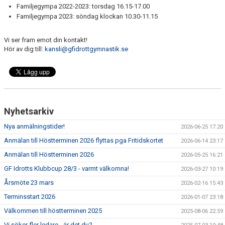
Familjegympa 2022-2023: torsdag 16.15-17.00
Familjegympa 2023: söndag klockan 10.30-11.15
Vi ser fram emot din kontakt!
Hör av dig till:
kansli@gfidrottgymnastik.se
Nyhetsarkiv
Nya anmälningstider!
2026-06-25 17:20
Anmälan till Höstterminen 2026 flyttas pga Fritidskortet
2026-06-14 23:17
Anmälan till Höstterminen 2026
2026-05-25 16:21
GF Idrotts Klubbcup 28/3 - varmt välkomna!
2026-03-27 10:19
Årsmöte 23 mars
2026-02-16 15:43
Terminsstart 2026
2026-01-07 23:18
Välkommen till höstterminen 2025
2025-08-06 22:59
Vi söker fler ledare - är det du?