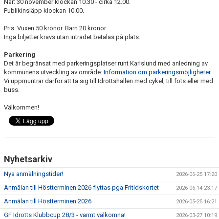
När: 30 november klockan 10.30 - cirka 12.00.
Publikinsläpp klockan 10.00.
Pris: Vuxen 50 kronor. Barn 20 kronor.
Inga biljetter krävs utan inträdet betalas på plats.
Parkering
Det är begränsat med parkeringsplatser runt Karlslund med anledning av
kommunens utveckling av område:
Information om parkeringsmöjligheter
Vi uppmuntrar därför att ta sig till Idrottshallen med cykel, till fots eller med
buss.
Välkommen!
Nyhetsarkiv
Nya anmälningstider!
2026-06-25 17:20
Anmälan till Höstterminen 2026 flyttas pga Fritidskortet
2026-06-14 23:17
Anmälan till Höstterminen 2026
2026-05-25 16:21
GF Idrotts Klubbcup 28/3 - varmt välkomna!
2026-03-27 10:19