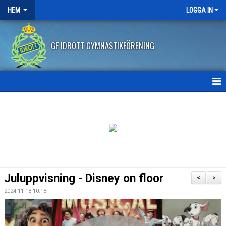
HEM
LOGGA IN
GF IDROTT GYMNASTIKFÖRENING
HEM
NYHETER
ANMÄLAN HT2026
FRITIDSKORTET
Juluppvisning - Disney on floor
<
>
FRÅGOR OCH SVAR
2024-11-18 10:18
AVBOKNING/ÅTERBETALNING