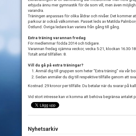
erbjuda ännu mer gymnastik för de som vill, men även möjlighet
varandra.
Träningen anpassas för olika åldrar och nivåer. Det kommer a
parkour är också välkommen. Passet leds av Matilda Palmborg
Östlund. Övriga ledare kan variera från gång till gång.
Extra träning varannan fredag
För medlemmar födda 2014 och tidigare.
Varannan fredag ojämna veckor, vecka 5-21, klockan 16.30-18.
Totalt antal tillfällen: 8.
Vill du gå på extra träningar?
Anmäl dig till gruppen som heter “Extra träning” via vår 
Sedan anmäler du dig till respektive tillfälle genom att sv
Kostnad: 29 kronor per tillfälle. Du betalar när du svarar på kal
Vid stort intresse kan vi komma att behöva begränsa antalet pl
Nyhetsarkiv