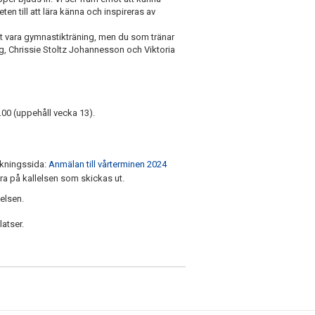
en till att lära känna och inspireras av
tt vara gymnastikträning, men du som tränar
, Chrissie Stoltz Johannesson och Viktoria
00 (uppehåll vecka 13).
bokningssida:
Anmälan till vårterminen 2024
ara på kallelsen som skickas ut.
lelsen.
atser.