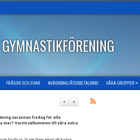
T GYMNASTIKFÖRENING
FRÅGOR OCH SVAR
AVBOKNING/ÅTERBETALNING
VÅRA GRUPPER
<
>
träning varannan fredag för alla
na mer? Varmt välkommen till våra extra
per bjuds in. Vi ser fram emot att kunna