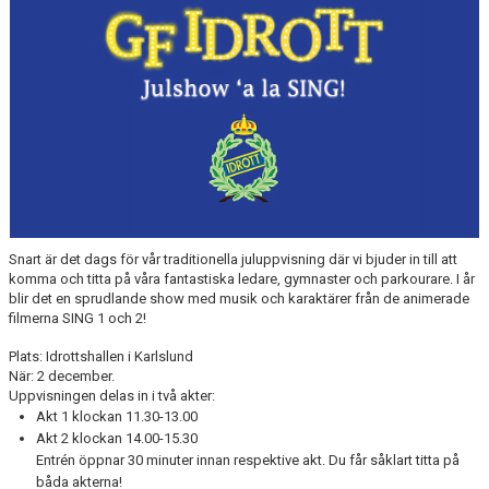
VÅRA GRUPPER
EVENEMANG
INFO OM FÖRENINGEN
KONTAKT
Snart är det dags för vår traditionella juluppvisning där vi bjuder in till att
komma och titta på våra fantastiska ledare, gymnaster och parkourare. I år
blir det en sprudlande show med musik och karaktärer från de animerade
filmerna SING 1 och 2!
Plats: Idrottshallen i Karlslund
När: 2 december.
Uppvisningen delas in i två akter:
Akt 1 klockan 11.30-13.00
Akt 2 klockan 14.00-15.30
Entrén öppnar 30 minuter innan respektive akt. Du får såklart titta på
båda akterna!