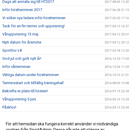
Dags att anmäla sig till HT2017
2017-08-04 12:20
Inför höstterminen 2017
2017-06-28 21:19
Vi söker nya ledare inför höstterminen
2017-05-29 17:16
Tack för en fin termin och uppvisning!
2017-05-15 16:37
Våruppvisning 13 maj
2017-04-12 20:07
Nytt datum för årsmöte
2017-03-12 20:12
Sportlov v.8
2017-02-18 12:20
God jul och gott nytt år!
2016-12-23 17:03
Inför vårterminen
2016-12-04 11:09
Viktiga datum under höstterminen
2016-10-16 21:01
Terminsstart och tillfällig träningshall
2016-08-09 13:08
Bekräfta er plats till hösten!
2016-07-19 22:34
Våruppvisning 5 juni
2016-05-16 12:24
Påsklov!
2016-03-13 23:34
Nytt datum för Årsmöte!
2016-03-07 22:10
Sportlov och inställda träningar
För att hemsidan ska fungera korrekt använder vi nödvändiga
2016-02-19 07:15
cookies från SportAdmin. Dessa går inte att stänga av.