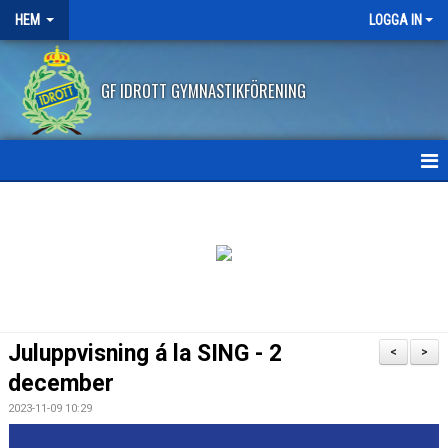
HEM
LOGGA IN
GF IDROTT GYMNASTIKFÖRENING
HEM
NYHETER
ANMÄLAN HT2026
FRITIDSKORTET
Juluppvisning á la SING - 2
<
>
FRÅGOR OCH SVAR
december
2023-11-09 10:29
AVBOKNING/ÅTERBETALNING