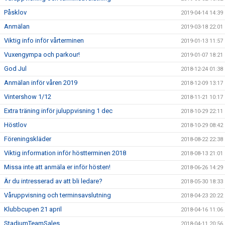
Påsklov
2019-04-14 14:39
Anmälan
2019-03-18 22:01
Viktig info inför vårterminen
2019-01-13 11:57
Vuxengympa och parkour!
2019-01-07 18:21
God Jul
2018-12-24 01:38
Anmälan inför våren 2019
2018-12-09 13:17
Vintershow 1/12
2018-11-21 10:17
Extra träning inför juluppvisning 1 dec
2018-10-29 22:11
Höstlov
2018-10-29 08:42
Föreningskläder
2018-08-22 22:38
Viktig information inför höstterminen 2018
2018-08-13 21:01
Missa inte att anmäla er inför hösten!
2018-06-26 14:29
Är du intresserad av att bli ledare?
2018-05-30 18:33
Våruppvisning och terminsavslutning
2018-04-23 20:22
Klubbcupen 21 april
2018-04-16 11:06
StadiumTeamSales
2018-04-11 20:56