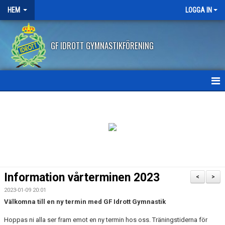
HEM
LOGGA IN
GF IDROTT GYMNASTIKFÖRENING
HEM
NYHETER
ANMÄLAN HT2026
FRITIDSKORTET
Information vårterminen 2023
<
>
FRÅGOR OCH SVAR
2023-01-09 20:01
Välkomna till en ny termin med GF Idrott Gymnastik
AVBOKNING/ÅTERBETALNING
Hoppas ni alla ser fram emot en ny termin hos oss. Träningstiderna för