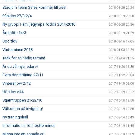
Stadium Team Sales kommer till oss!
2018-03-20 20:24
Påsklov 27/3-2/4
2018-03-19 20:50
Ny grupp: Familjegympa födda 2014-2016
2018-02-28 20:26
Årsmöte 14/3
2018-02-19 21:29
Sportlov
2018-02-16 17:05
Vårterminen 2018
2018-01-03 19:29
Tack för en härlig termin!
2017-12-04 21:15
Är du vår nya ledare?
2017-11-26 15:30
Extra dansträning 27/11
2017-11-22 20:03
Vintershow 2/12
2017-11-19 08:00
Höstlov v.44
2017-10-29 10:17
Stjärntruppen 21-22/10
2017-10-18 19:58
Välkomna på invigning!
2017-09-19 19:50
Ny träningshall
2017-09-14 16:49
Information inför höstterminen
2017-08-19 11:48
Missa inte att anmäla er!
2017-08-13 10:39