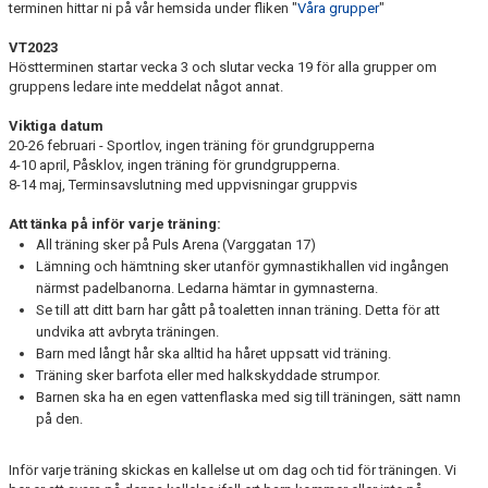
terminen hittar ni på vår hemsida under fliken "
Våra grupper
"
VÅRA GRUPPER
VT2023
EVENEMANG
Höstterminen startar vecka 3 och slutar vecka 19 för alla grupper om
gruppens ledare inte meddelat något annat.
INFO OM FÖRENINGEN
Viktiga datum
20-26 februari - Sportlov, ingen träning för grundgrupperna
KONTAKT
4-10 april, Påsklov, ingen träning för grundgrupperna.
8-14 maj, Terminsavslutning med uppvisningar gruppvis
Att tänka på inför varje träning:
All träning sker på Puls Arena (Varggatan 17)
Lämning och hämtning sker utanför gymnastikhallen vid ingången
närmst padelbanorna. Ledarna hämtar in gymnasterna.
Se till att ditt barn har gått på toaletten innan träning. Detta för att
undvika att avbryta träningen.
Barn med långt hår ska alltid ha håret uppsatt vid träning.
Träning sker barfota eller med halkskyddade strumpor.
Barnen ska ha en egen vattenflaska med sig till träningen, sätt namn
på den.
Inför varje träning skickas en kallelse ut om dag och tid för träningen. Vi