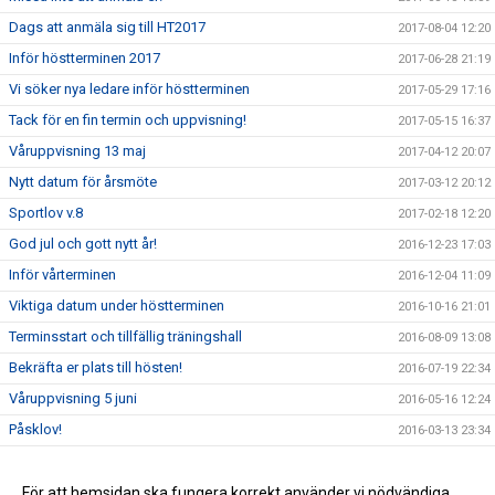
Dags att anmäla sig till HT2017
2017-08-04 12:20
Inför höstterminen 2017
2017-06-28 21:19
Vi söker nya ledare inför höstterminen
2017-05-29 17:16
Tack för en fin termin och uppvisning!
2017-05-15 16:37
Våruppvisning 13 maj
2017-04-12 20:07
Nytt datum för årsmöte
2017-03-12 20:12
Sportlov v.8
2017-02-18 12:20
God jul och gott nytt år!
2016-12-23 17:03
Inför vårterminen
2016-12-04 11:09
Viktiga datum under höstterminen
2016-10-16 21:01
Terminsstart och tillfällig träningshall
2016-08-09 13:08
Bekräfta er plats till hösten!
2016-07-19 22:34
Våruppvisning 5 juni
2016-05-16 12:24
Påsklov!
2016-03-13 23:34
Nytt datum för Årsmöte!
2016-03-07 22:10
Sportlov och inställda träningar
För att hemsidan ska fungera korrekt använder vi nödvändiga
2016-02-19 07:15