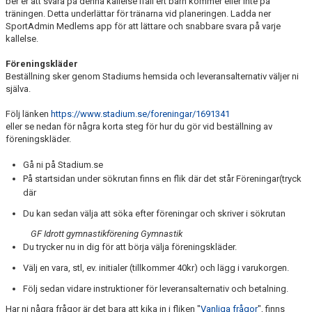
ber er att svara på denna kallelse ifall ert barn kommer eller inte på
träningen. Detta underlättar för tränarna vid planeringen. Ladda ner
SportAdmin Medlems app för att lättare och snabbare svara på varje
kallelse.
Föreningskläder
Beställning sker genom Stadiums hemsida och leveransalternativ väljer ni
själva.
Följ länken
https://www.stadium.se/foreningar/1691341
eller se nedan för några korta steg för hur du gör vid beställning av
föreningskläder.
Gå ni på Stadium.se
På startsidan under sökrutan finns en flik där det står Föreningar(tryck
där
Du kan sedan välja att söka efter föreningar och skriver i sökrutan
GF Idrott gymnastikförening Gymnastik
Du trycker nu in dig för att börja välja föreningskläder.
Välj en vara, stl, ev. initialer (tillkommer 40kr) och lägg i varukorgen.
Följ sedan vidare instruktioner för leveransalternativ och betalning.
Har ni några frågor är det bara att kika in i fliken "
Vanliga frågor
", finns